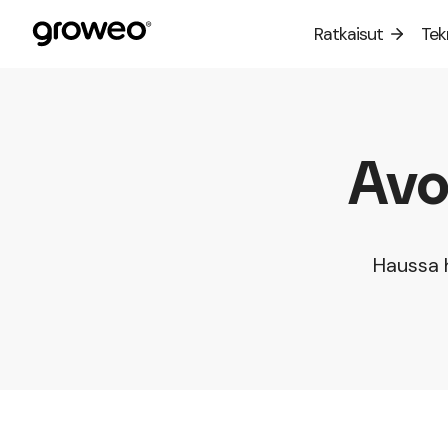
Siirry
Ratkaisut
Tek
sisältöön
Verk
Av
Haussa h