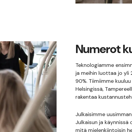
Numerot k
Teknologiamme ensimmäi
ja meihin luottaa jo y
90%. Tiimiimme kuuluu 
Helsingissä, Tampereell
rakentaa kustannustehok
Julkaisimme uusimman
Julkaisun ja käynniss
mitä mielenkiintoisin 