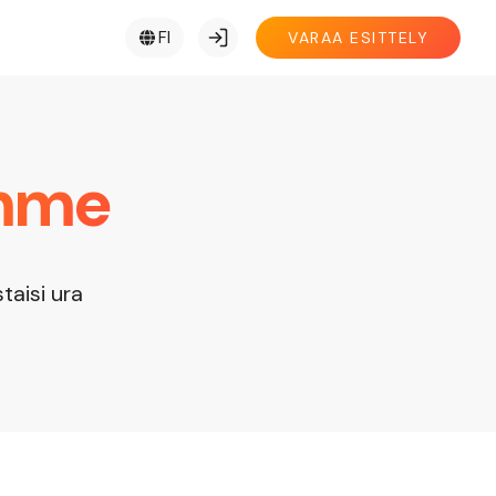
FI
VARAA ESITTELY
mme
taisi ura