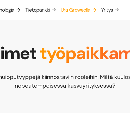
nologia
Tietopankki
Ura Groweolla
Yritys
kosivuston kielen valinta:
Suomi
English
Svenska
oimet
työpaikka
uipputyyppejä kiinnostaviin rooleihin. Miltä kuulos
nopeatempoisessa kasvuyrityksessä?