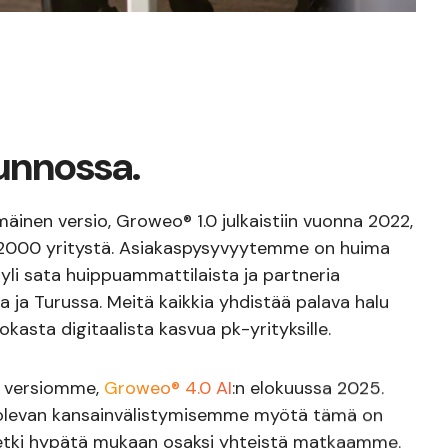
unnossa.
nen versio, Groweo® 1.0 julkaistiin vuonna 2022,
li 2000 yritystä. Asiakaspysyvyytemme on huima
yli sata huippuammattilaista ja partneria
a ja Turussa. Meitä kaikkia yhdistää palava halu
asta digitaalista kasvua pk-yrityksille.
 versiomme,
Groweo® 4.0 AI
:n elokuussa 2025.
ä olevan kansainvälistymisemme myötä tämä on
hetki hypätä mukaan osaksi yhteistä matkaamme.