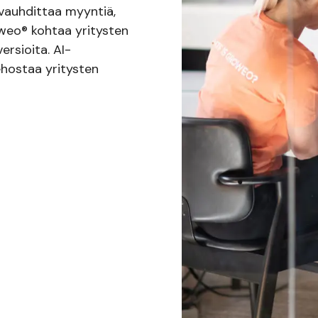
vauhdittaa myyntiä,
oweo® kohtaa yritysten
ersioita. AI-
ehostaa yritysten