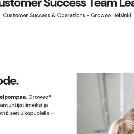
ustomer Success Team Le
Customer Success & Operations
-
Groweo Helsinki
ode.
helpompaa.
Groweo®
ntuntijatiimeiksi ja
ttä sen ulkopuolella –