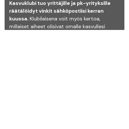
Kasvuklubi tuo yrittäjille ja pk-yrityksille
räätälöidyt vinkit sähköpostiisi kerran
kuussa.
Klubilaisena voit myös kertoa,
millaiset aiheet olisivat omalle kasvullesi
erityisen hyödyllisiä, ja kuulla
järjestämistämme tilaisuuksista ja
tutkimuksista ensimmäisten joukossa.
Groweo® muuttaa verkkosivusi 24/7 toimivaksi
myynti- ja asiantuntijatiimiksi. Teet parempaa
tulosta sekä verkossa että sen ulkopuolella –