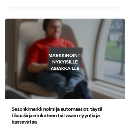
Sesonkimarkkinointi ja automaatiot: täytä
tilauskirja etukäteen tai tasaa myyntiä ja
kassavirtaa