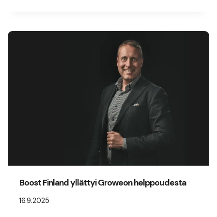
Boost Finland yllättyi Groweon helppoudesta
16.9.2025