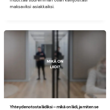
maksaviksi asiakkaiksi.
Yhteydenotosta liidiksi – mikä on liidi, ja miten se