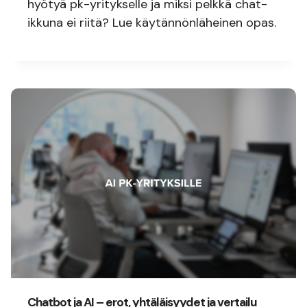
hyötyä pk-yritykselle ja miksi pelkkä chat-
ikkuna ei riitä? Lue käytännönläheinen opas.
Chatbot ja AI – erot, yhtäläisyydet ja vertailu