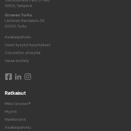
Tulli Business Park, D-talo
33100, Tampere
Groweo Turku
Läntinen Rantakatu 53
20100, Turku
Asiakaspalvelu
Usein kysytyt kysymykset
Ota meihin yhteyttä
Varaa esittely
Ratkaisut
Miksi Groweo®
Myynti
Markkinointi
Asiakaspalvelu