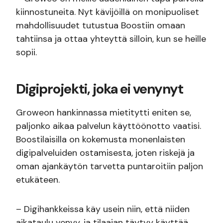
kiinnostuneita. Nyt kävijöillä on monipuoliset
mahdollisuudet tutustua Boostiin omaan
tahtiinsa ja ottaa yhteyttä silloin, kun se heille
sopii.
Digiprojekti, joka ei venynyt
Groweon hankinnassa mietitytti eniten se,
paljonko aikaa palvelun käyttöönotto vaatisi.
Boostilaisilla on kokemusta monenlaisten
digipalveluiden ostamisesta, joten riskejä ja
oman ajankäytön tarvetta puntaroitiin paljon
etukäteen.
– Digihankkeissa käy usein niin, että niiden
aikataulu venyy, ja tilaajan täytyy käyttää