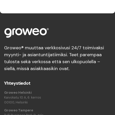
Groweo® muuttaa verkkosivusi 24/7 toimivaksi
myynti- ja asiantuntijatiimiksi. Teet parempaa
tulosta sekä verkossa että sen ulkopuolella –
siellä, missä asiakkaasikin ovat.
Yhteystiedot
Groweo Helsinki
Kaivokatu 10 A, 6. kerros
00100, Helsinki
Groweo Tampere