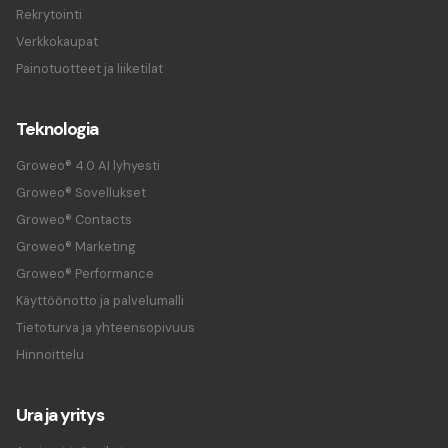
Rekrytointi
Verkkokaupat
Painotuotteet ja liiketilat
Teknologia
Groweo® 4.0 AI lyhyesti
Groweo® Sovellukset
Groweo® Contacts
Groweo® Marketing
Groweo® Performance
Käyttöönotto ja palvelumalli
Tietoturva ja yhteensopivuus
Hinnoittelu
Ura ja yritys