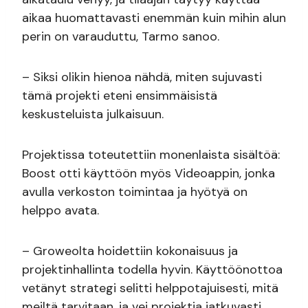
aikaa huomattavasti enemmän kuin mihin alun
perin on varauduttu, Tarmo sanoo.
– Siksi olikin hienoa nähdä, miten sujuvasti
tämä projekti eteni ensimmäisistä
keskusteluista julkaisuun.
Projektissa toteutettiin monenlaista sisältöä:
Boost otti käyttöön myös Videoappin, jonka
avulla verkoston toimintaa ja hyötyä on
helppo avata.
– Groweolta hoidettiin kokonaisuus ja
projektinhallinta todella hyvin. Käyttöönottoa
vetänyt strategi selitti helppotajuisesti, mitä
meiltä tarvitaan, ja vei projektia jatkuvasti