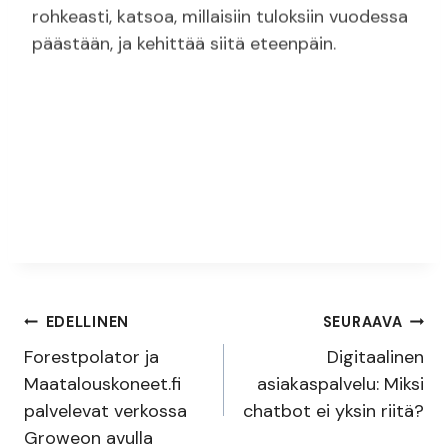
rohkeasti, katsoa, millaisiin tuloksiin vuodessa
päästään, ja kehittää siitä eteenpäin.
EDELLINEN
SEURAAVA
Artikkelien
Forestpolator ja
Digitaalinen
selaus
Maatalouskoneet.fi
asiakaspalvelu: Miksi
palvelevat verkossa
chatbot ei yksin riitä?
Groweon avulla