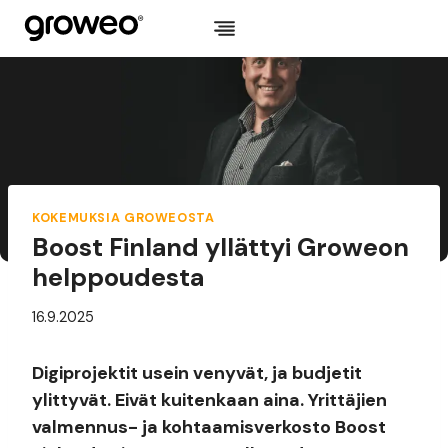
Siirry
sisältöön
KOKEMUKSIA GROWEOSTA
Boost Finland yllättyi Groweon
helppoudesta
16.9.2025
Digiprojektit usein venyvät, ja budjetit
ylittyvät. Eivät kuitenkaan aina. Yrittäjien
valmennus- ja kohtaamisverkosto Boost