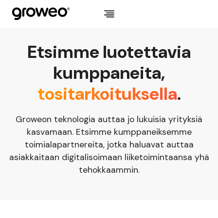
Siirry
sisältöön
Etsimme luotettavia
kumppaneita,
tositarkoituksella
.
Groweon teknologia auttaa jo lukuisia yrityksiä
kasvamaan. Etsimme kumppaneiksemme
toimialapartnereita, jotka haluavat auttaa
asiakkaitaan digitalisoimaan liiketoimintaansa yhä
tehokkaammin.