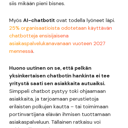
siis mikään pieni bisnes.
Myös
AI-chatbotit
ovat todella lyöneet läpi.
25% organisaatioista odotetaan käyttävän
chatbotteja ensisijaisena
asiakaspalvelukanavanaan vuoteen 2027
mennessä
.
Huono uutinen on se, että pelkän
yksinkertaisen chatbotin hankinta ei tee
yritystä saati sen asiakkaita autuaiksi.
Simppeli chatbot pystyy toki ohjaamaan
asiakkaita, ja tarjoamaan perustietoja
erilaisten polkujen kautta – tai toimimaan
portinvartijana elävän ihmisen tuottamaan
asiakaspalveluun. Tällainen ratkaisu voi