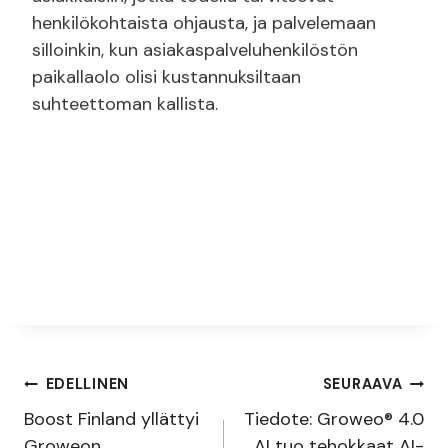
henkilökohtaista ohjausta, ja palvelemaan
silloinkin, kun asiakaspalveluhenkilöstön
paikallaolo olisi kustannuksiltaan
suhteettoman kallista.
Artikkelien
EDELLINEN
SEURAAVA
Boost Finland yllättyi
Tiedote: Groweo® 4.0
selaus
Groweon
AI tuo tehokkaat AI-