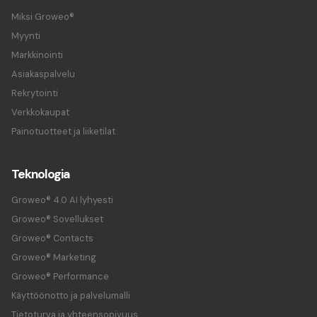
Miksi Groweo®
Myynti
Markkinointi
Asiakaspalvelu
Rekrytointi
Verkkokaupat
Painotuotteet ja liiketilat
Teknologia
Groweo® 4.0 AI lyhyesti
Groweo® Sovellukset
Groweo® Contacts
Groweo® Marketing
Groweo® Performance
Käyttöönotto ja palvelumalli
Tietoturva ja yhteensopivuus