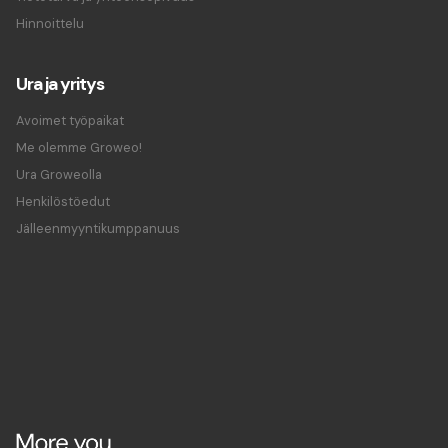
Hinnoittelu
Ura ja yritys
Avoimet työpaikat
Me olemme Groweo!
Ura Groweolla
Henkilöstöedut
Jälleenmyyntikumppanuus