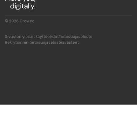
© 2026 Groweo
Sivuston yleiset käyttöehdot
Tietosuojaseloste
Rekrytoinnin tietosuojaseloste
Evästeet