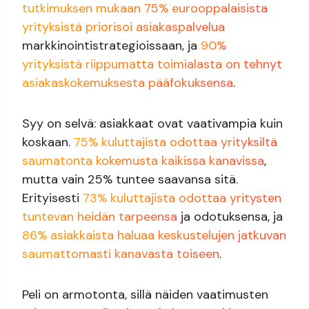
tutkimuksen mukaan 75% eurooppalaisista
yrityksistä priorisoi asiakaspalvelua
markkinointistrategioissaan, ja
90%
yrityksistä riippumatta toimialasta on tehnyt
asiakaskokemuksesta pääfokuksensa
.
Syy on selvä: asiakkaat ovat vaativampia kuin
koskaan.
75% kuluttajista odottaa yrityksiltä
saumatonta kokemusta kaikissa kanavissa
,
mutta vain 25% tuntee saavansa sitä.
Erityisesti
73% kuluttajista odottaa yritysten
tuntevan heidän tarpeensa
ja odotuksensa, ja
86% asiakkaista haluaa keskustelujen jatkuvan
saumattomasti kanavasta toiseen
.
Peli on armotonta, sillä näiden vaatimusten